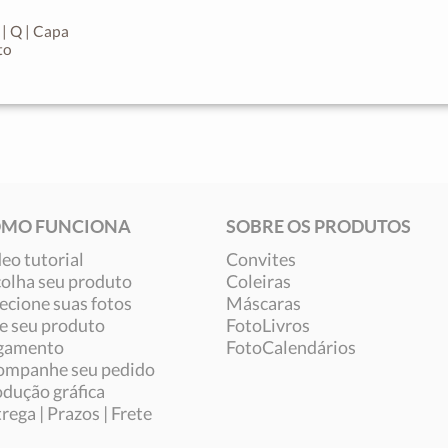
| Q | Capa
to
MO FUNCIONA
SOBRE OS PRODUTOS
eo tutorial
Convites
olha seu produto
Coleiras
ecione suas fotos
Máscaras
e seu produto
FotoLivros
gamento
FotoCalendários
ompanhe seu pedido
dução gráfica
rega | Prazos | Frete