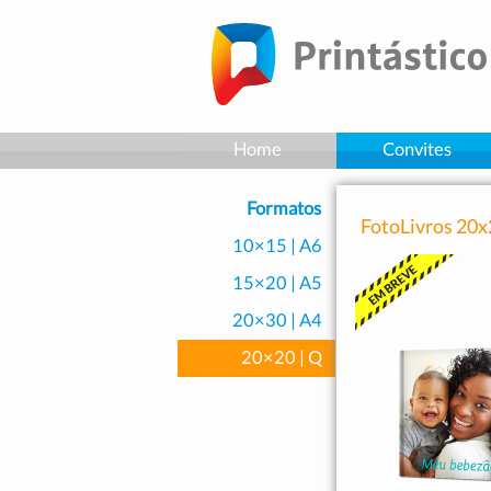
Home
Convites
Formatos
FotoLivros 20x
10×15 | A6
15×20 | A5
20×30 | A4
20×20 | Q