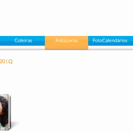
Coleiras
FotoLivros
FotoCalendários
20 | Q