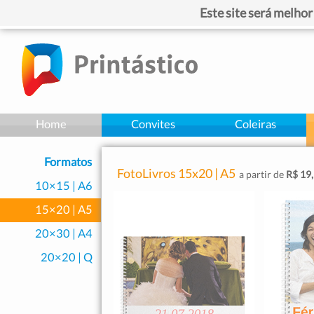
Este site será melho
Home
Convites
Coleiras
Formatos
FotoLivros 15x20 | A5
a partir de
R$ 19
10×15 | A6
15×20 | A5
20×30 | A4
20×20 | Q